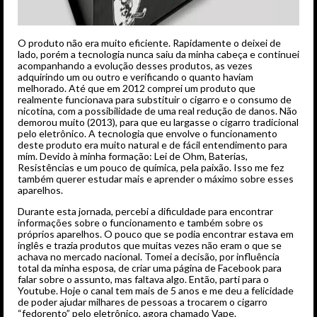
O produto não era muito eficiente. Rapidamente o deixei de
lado, porém a tecnologia nunca saiu da minha cabeça e continuei
acompanhando a evolução desses produtos, as vezes
adquirindo um ou outro e verificando o quanto haviam
melhorado. Até que em 2012 comprei um produto que
realmente funcionava para substituir o cigarro e o consumo de
nicotina, com a possibilidade de uma real redução de danos. Não
demorou muito (2013), para que eu largasse o cigarro tradicional
pelo eletrônico. A tecnologia que envolve o funcionamento
deste produto era muito natural e de fácil entendimento para
mim. Devido à minha formação: Lei de Ohm, Baterias,
Resistências e um pouco de química, pela paixão. Isso me fez
também querer estudar mais e aprender o máximo sobre esses
aparelhos.
Durante esta jornada, percebi a dificuldade para encontrar
informações sobre o funcionamento e também sobre os
próprios aparelhos. O pouco que se podia encontrar estava em
inglês e trazia produtos que muitas vezes não eram o que se
achava no mercado nacional. Tomei a decisão, por influência
total da minha esposa, de criar uma página de Facebook para
falar sobre o assunto, mas faltava algo. Então, parti para o
Youtube. Hoje o canal tem mais de 5 anos e me deu a felicidade
de poder ajudar milhares de pessoas a trocarem o cigarro
“fedorento” pelo eletrônico, agora chamado Vape.