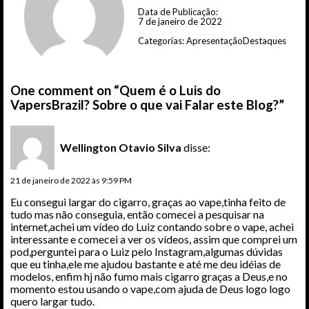
Data de Publicação:
7 de janeiro de 2022
Categorias:
Apresentação
Destaques
One comment on “Quem é o Luis do
VapersBrazil? Sobre o que vai Falar este Blog?”
Wellington Otavio Silva
disse:
21 de janeiro de 2022 às 9:59 PM
Eu consegui largar do cigarro, graças ao vape,tinha feito de
tudo mas não conseguia, então comecei a pesquisar na
internet,achei um vídeo do Luiz contando sobre o vape, achei
interessante e comecei a ver os vídeos, assim que comprei um
pod,perguntei para o Luiz pelo Instagram,algumas dúvidas
que eu tinha,ele me ajudou bastante e até me deu idéias de
modelos, enfim hj não fumo mais cigarro graças a Deus,e no
momento estou usando o vape,com ajuda de Deus logo logo
quero largar tudo.