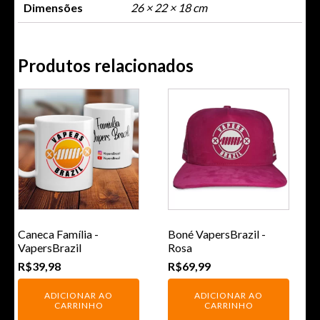
Dimensões
26 × 22 × 18 cm
Produtos relacionados
Caneca Família -
Boné VapersBrazil -
VapersBrazil
Rosa
R$
39,98
R$
69,99
ADICIONAR AO
ADICIONAR AO
CARRINHO
CARRINHO