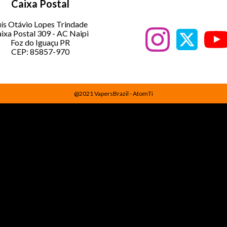
Caixa Postal
ís Otávio Lopes Trindade
ixa Postal 309 - AC Naipi
Foz do Iguaçu PR
CEP: 85857-970
@2021 VapersBrazil - AtomTi