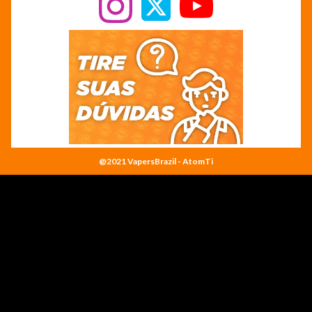
@2021 VapersBrazil - AtomTi