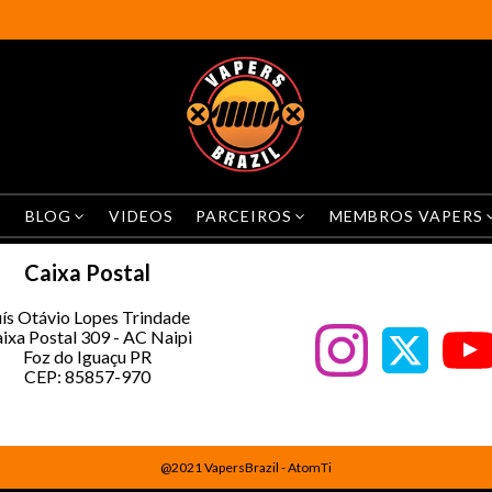
BLOG
VIDEOS
PARCEIROS
MEMBROS VAPERS
Caixa Postal
ís Otávio Lopes Trindade
ixa Postal 309 - AC Naipi
Foz do Iguaçu PR
CEP: 85857-970
@2021 VapersBrazil - AtomTi