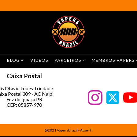
BLOG
VIDEOS
PARCEIROS
MEMBROS VAPERS
Caixa Postal
ís Otávio Lopes Trindade
ixa Postal 309 - AC Naipi
Foz do Iguaçu PR
CEP: 85857-970
@2021 VapersBrazil - AtomTi