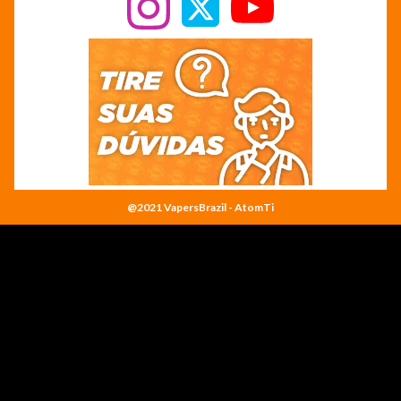
@2021 VapersBrazil - AtomTi